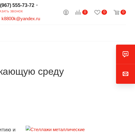
 (967) 555-73-72
0
0
0
АЗАТЬ ЗВОНОК
k8800k@yandex.ru
ужающую среду
итию и