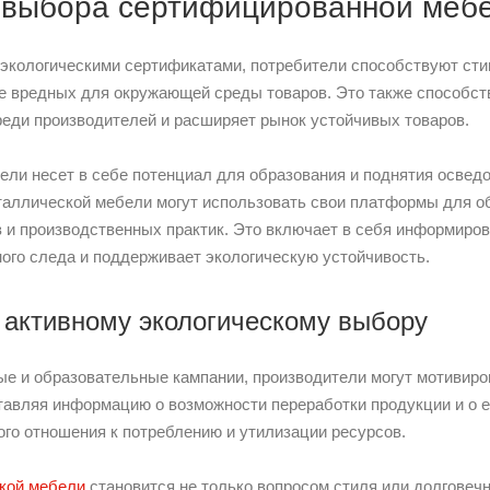
 выбора сертифицированной меб
экологическими сертификатами, потребители способствуют ст
е вредных для окружающей среды товаров. Это также способст
реди производителей и расширяет рынок устойчивых товаров.
ли несет в себе потенциал для образования и поднятия осведо
аллической мебели могут использовать свои платформы для о
 и производственных практик. Это включает в себя информирова
ого следа и поддерживает экологическую устойчивость.
 активному экологическому выбору
ые и образовательные кампании, производители могут мотивиро
авляя информацию о возможности переработки продукции и о 
ого отношения к потреблению и утилизации ресурсов.
кой мебели
становится не только вопросом стиля или долговечн