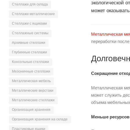
экологической о
Cтеллажи для склада
может оказывать
Cтеллажи металлические
Cтеллажи с ящиками
Cтеллажные системы
Металлическая ме
переработки после
Архивные стеллажи
Глубинные стеллажи
Долговеч
Консольные стеллажи
Мезонинные стеллажи
Сокращение отхо
Металлическая мебель
Металлическая меб
Металлические верстаки
может служить дес
Металлические стеллажи
объема мебельных 
Организация хранения
Меньше ресурсов
Организация хранения на складе
Пластиковые ящики