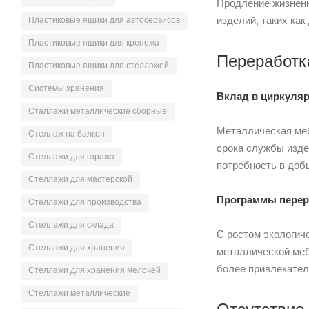
Продление жизненн
изделий, таких ка
Пластиковые ящики для автосервисов
Пластиковые ящики для крепежа
Переработк
Пластиковые ящики для стеллажей
Системы хранения
Вклад в циркуля
Сталлажи металлические сборные
Металлическая меб
Стеллаж на балкон
срока службы изде
Стеллажи для гаража
потребность в доб
Стеллажи для мастерской
Программы перера
Стеллажи для производства
Стеллажи для склада
С ростом экологич
Стеллажи для хранения
металлической меб
более привлекател
Стеллажи для хранения мелочей
Стеллажи металлические