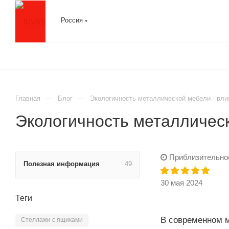
Россия
—
—
Главная
Блог
Экологичность металлической мебели - вл
Экологичность металличес
Приблизительное 
Полезная информация
49
30 мая 2024
Теги
В современном м
Cтеллажи с ящиками