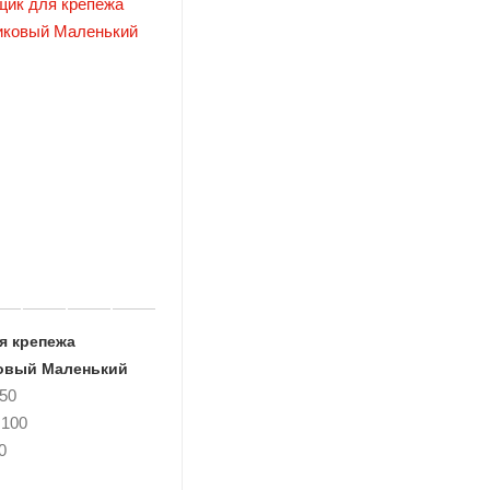
я крепежа
овый Маленький
50
 100
0