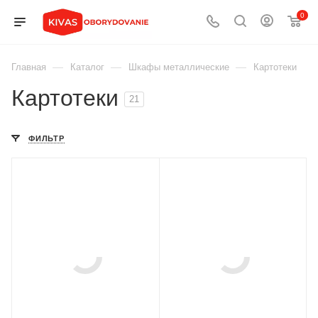
0
—
—
—
Главная
Каталог
Шкафы металлические
Картотеки
Картотеки
21
ФИЛЬТР