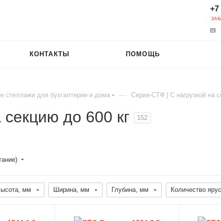
+7
ЗАК
КОНТАКТЫ
ПОМОЩЬ
—
е стеллажи для бухгалтерии и дома
Серия-СТФ | C нагрузкой на с
 секцию до 600 кг
152
тание)
ысота, мм
Ширина, мм
Глубина, мм
Количество ярус