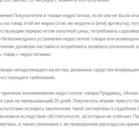
ужения Покупателем в товаре недостатков, если они не были ог
 на товар этой же марки (этих же модели и (или) артикула); по
етствующим перерасчетом покупной цены; потребовать соразмер
 безвозмездного устранения недостатков товара или возмещени
олнения договора поставки и потребовать возврата уплаченной 
ь товар с недостатками.
товара ненадлежащего качества, денежные средства возвращают
етствующего требования.
о причинах возникновения недостатков товара Продавец, обязан 
 в срок не превышающий 20 дней. Покупатель вправе присутство
езультатами оспорить заключение такой экспертизы в судебном п
и возникли вследствие обстоятельств, за которые не отвечает 
пертизы, а также связанные с ее проведением расходы на хранен