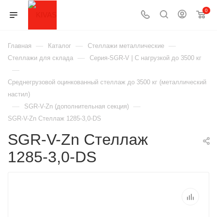
0
—
—
—
Главная
Каталог
Стеллажи металлические
—
Стеллажи для склада
Серия-SGR-V | С нагрузкой до 3500 кг
—
Среднегрузовой оцинкованный стеллаж до 3500 кг (металлический
настил)
—
—
SGR-V-Zn (дополнительная секция)
SGR-V-Zn Стеллаж 1285-3,0-DS
SGR-V-Zn Стеллаж
1285-3,0-DS