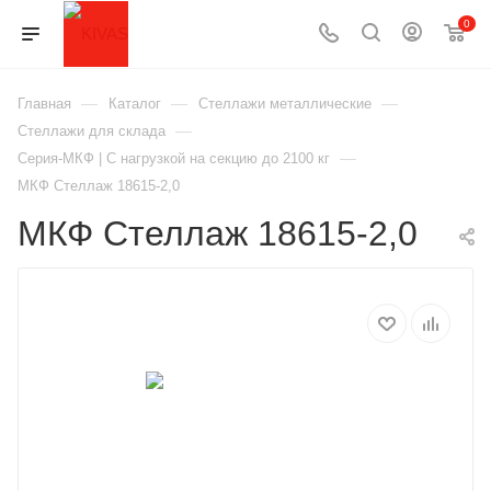
0
—
—
—
Главная
Каталог
Стеллажи металлические
—
Стеллажи для склада
—
Серия-МКФ | С нагрузкой на секцию до 2100 кг
МКФ Стеллаж 18615-2,0
МКФ Стеллаж 18615-2,0